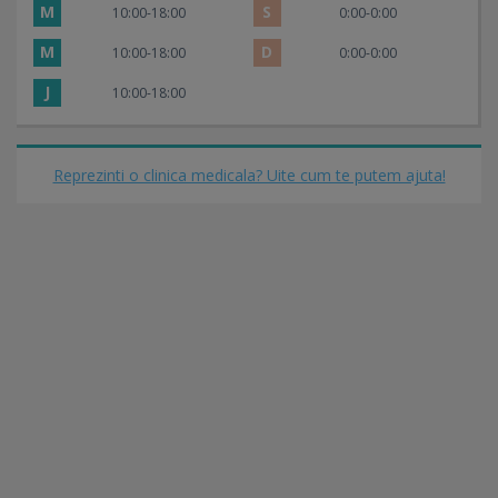
M
S
10:00-18:00
0:00-0:00
M
D
10:00-18:00
0:00-0:00
J
10:00-18:00
Reprezinti o clinica medicala? Uite cum te putem ajuta!