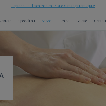
Reprezinti o clinica medicala? Uite cum te putem ajuta!
zentare
Specialitati
Servicii
Echipa
Galerie
Contac
A