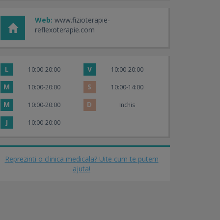
Web:
www.fizioterapie-
reflexoterapie.com
L
V
10:00-20:00
10:00-20:00
M
S
10:00-20:00
10:00-14:00
M
D
10:00-20:00
Inchis
J
10:00-20:00
Reprezinti o clinica medicala? Uite cum te putem
ajuta!