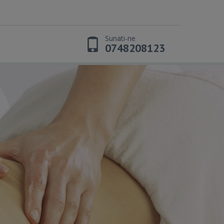
Sunati-ne
t
0748208123