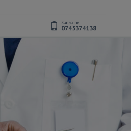
Sunati-ne
t
0745374138