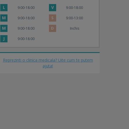
L
V
9:00-18:00
9:00-18:00
M
S
9:00-18:00
9:00-13:00
M
D
9:00-18:00
Inchis
J
9:00-18:00
Reprezinti o clinica medicala? Uite cum te putem
ajuta!