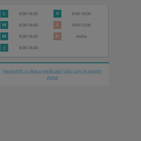
L
V
8:00-18:00
8:00-18:00
M
S
8:00-18:00
9:00-12:00
M
D
8:00-18:00
Inchis
J
8:00-18:00
Reprezinti o clinica medicala? Uite cum te putem
ajuta!