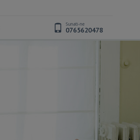
Sunati-ne
t
0765620478