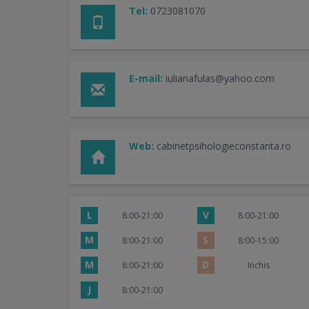
Tel:
0723081070
E-mail:
iulianafulas@yahoo.com
Web:
cabinetpsihologieconstanta.ro
L
V
8:00-21:00
8:00-21:00
M
S
8:00-21:00
8:00-15:00
M
D
8:00-21:00
Inchis
J
8:00-21:00