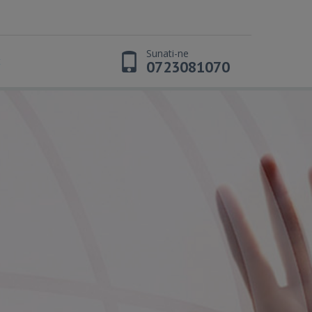
Sunati-ne
t
0723081070