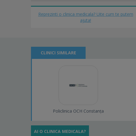
Reprezinti o clinica medicala? Uite cum te putem
ajuta!
CLINICI SIMILARE
Policlinica OCH Constanța
AI O CLINICA MEDICALA?