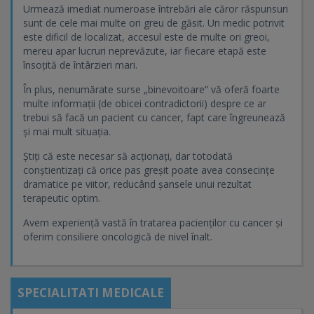
Urmează imediat numeroase întrebări ale căror răspunsuri
sunt de cele mai multe ori greu de găsit. Un medic potrivit
este dificil de localizat, accesul este de multe ori greoi,
mereu apar lucruri neprevăzute, iar fiecare etapă este
însoțită de întârzieri mari.
În plus, nenumărate surse „binevoitoare” vă oferă foarte
multe informații (de obicei contradictorii) despre ce ar
trebui să facă un pacient cu cancer, fapt care îngreunează
și mai mult situația.
Știți că este necesar să acționați, dar totodată
conștientizați că orice pas greșit poate avea consecințe
dramatice pe viitor, reducând șansele unui rezultat
terapeutic optim.
Avem experiență vastă în tratarea pacienților cu cancer și
oferim consiliere oncologică de nivel înalt.
SPECIALITATI MEDICALE