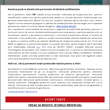
Vezi detalii!
Nouă ne pasă ca datele tale personale să rămână confidențiale
Noi și partenerii noștri
961
stocăm și/sau accesăm informații pe dispozitivul dvs., precum
identificatorii cookie unici pentru prelucrarea datelor cu caracter personal. Puteți accepta sau
LINKURI UTILE
gestiona preferințele dvs. făcând clic mai jos, respectiv vă puteți opune utilizării unui interes
legitim în orice moment pe pagina cu politica de confidențialitate. Aceste alegeri vor fi raportate
partenerilor noștri și nu vă vor afecta navigarea.
Mai multe detalii
Noi si partenerii nostri (retelele de socializare si agentiile de publicitate partenere, precum si
Lista clinicilor medicale
furnizorii nostri de servicii de date analitice) prelucram date pentru a permite website-ului sa
functioneze, pentru a personaliza continutul si anunturile publicitare afisate in functie de
Clinici din Ploiesti
interesele si/sau profilul dvs., pentru a va oferi functionalitati aferente retelelor de socializare
si pentru a analiza traficul pe website. Beneficiati de drepturile prevazute de art. 15-22 din
Clinici de Stomatologie
GDPR in legatura cu prelucrarea datelor cu caracter personal. Aceste drepturi pot fi exercitate
prin modalitatea indicata
aici
. Prin click pe “ACCEPT TOATE”, acceptati folosirea tuturor
Tehnologiilor de tip Cookie, care implica inclusiv acceptul dvs. cu privire la stocarea/accesarea
Clinici de Stomatologie din Ploiesti
informatiilor de catre Vendor-ii cu care colaboram. Prin click pe “VREAU SA MODIFIC SETARILE
INDIVIDUAL” puteti schimba preferintele in mod individual, mai putin cele legate de cookie
strict necesare pentru functionarea website-ului.
Atât noi, cât și partenerii noștri prelucrăm datele pentru a oferi:
Dezvoltarea și îmbunătățirea serviciilor. Măsurarea performanței reclamelor. Stocarea și/sau
Promovat de
accesarea informațiilor de pe un dispozitiv. Utilizarea profilurilor pentru selectarea
conținutului personalizat. Crearea profilurilor de conținut personalizat. Utilizarea
profilurilor pentru selectarea publicității personalizate. Crearea profilurilor pentru publicitate
personalizată. Măsurarea performanței conținutului. Utilizarea datelor limitate pentru a
selecta conținutul. Înțelegerea publicului prin statistici sau combinații de date din surse
diferite. Utilizarea de date limitate pentru a selecta publicitatea. Date precise de geolocație și
identificarea prin scanarea dispozitivului.
www.sfatulmedicului.ro 2026. Toate drepturile sunt rezervate.
Listă parteneri (furnizori)
Termeni si conditii
-
Politica de confidentialitate
-
Setari cookie
-
ACCEPT TOATE
Contact
VREAU SA MODIFIC SETARILE INDIVIDUAL