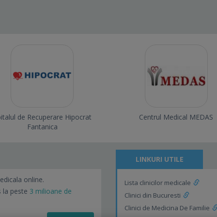
italul de Recuperare Hipocrat
Centrul Medical MEDAS
Fantanica
LINKURI UTILE
edicala online.
Lista clinicilor medicale
s la peste
3 milioane de
Clinici din Bucuresti
Clinici de Medicina De Familie