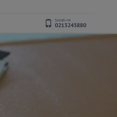
Sunati-ne
t
0213245880