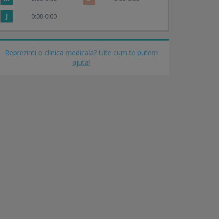
J
0:00-0:00
Reprezinti o clinica medicala? Uite cum te putem
ajuta!