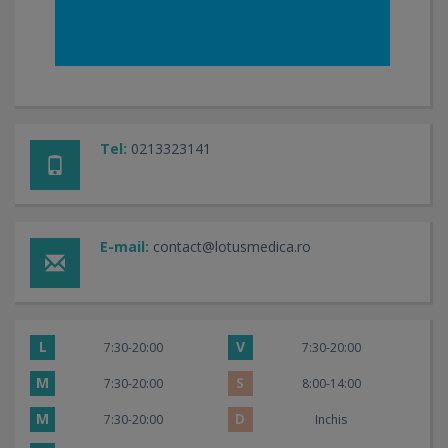
Tel:
0213323141
E-mail:
contact@lotusmedica.ro
L
V
7:30-20:00
7:30-20:00
M
S
7:30-20:00
8:00-14:00
M
D
7:30-20:00
Inchis