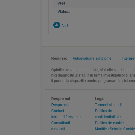
Vest
Vlahuta
Sus
Resurse:
Autoevaluare simptome
Interpre
Opiniile avizate ale medicilor, sfaturile si orice alt
nici diagnosticul stabilit in urma investigatiilor si 
ii punem la dispozitie pentru programare in sistem
Despre noi
Legal
Despre noi
Termeni si conditii
Contact
Politica de
Intrebari frecvente
confidentialitate
Consultanti
Politica de cookie
medicali
Modifica Setarile Cookie