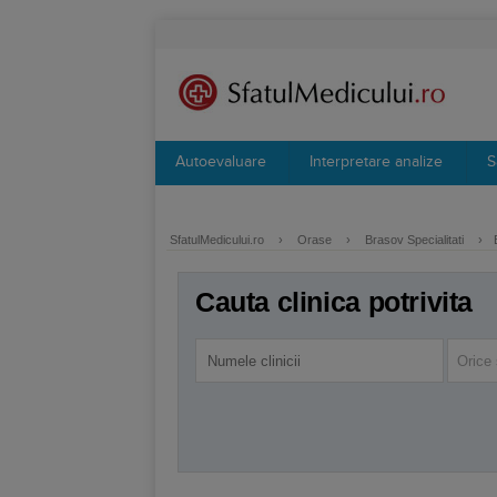
Autoevaluare
Interpretare analize
S
SfatulMedicului.ro
›
Orase
›
Brasov Specialitati
›
Cauta clinica potrivita
Orice 