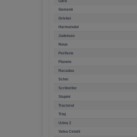
Gara
Gemenii
Grivitei
Harmanului
Judetean
Noua
Periferie
Planete
Racadau
Schei
Scriitorilor
Stupini
Tractorul
Triaj
Uzina 2
Valea Cetatii