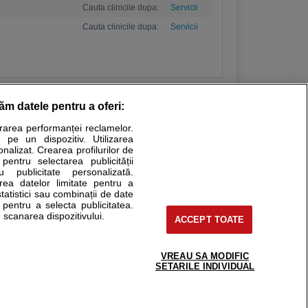
Cauta clinicile dupa:
Servicii
Cauta clinicile dupa:
Servicii
răm datele pentru a oferi:
urarea performanței reclamelor.
Stiri medicale
 pe un dispozitiv. Utilizarea
onalizat. Crearea profilurilor de
ucational. Ele nu pot substitui consultul medical direct si
 pentru selectarea publicității
u publicitate personalizată.
a consultati fie medicul Dvs., fie unul dintre medicii pe care
area datelor limitate pentru a
statistici sau combinații de date
e pentru a selecta publicitatea.
 scanarea dispozitivului.
ACCEPT TOATE
tru pacient
nici si cabinete
uta medic
VREAU SA MODIFIC
support@sfatulmedicului.ro
SETARILE INDIVIDUAL
reaba un medic
0374 109 268
deoConsult
ckmed - programari