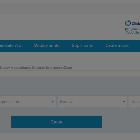
programa
7500 de 
anatate A-Z
Medicamente
Suplimente
Cauta medic
Brasov /specialitatea Explorari functionale /Zone
specialitate
Brasov
Toat