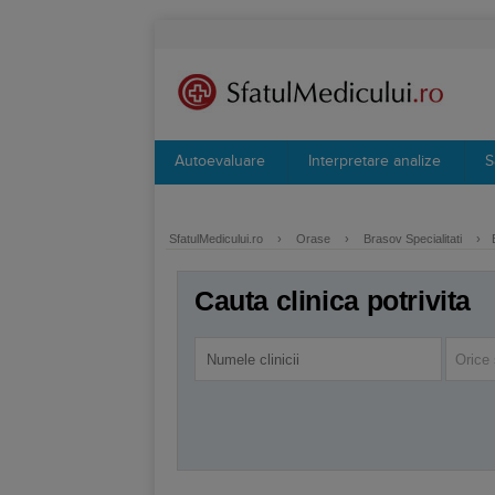
Autoevaluare
Interpretare analize
S
SfatulMedicului.ro
›
Orase
›
Brasov Specialitati
›
Cauta clinica potrivita
Orice 