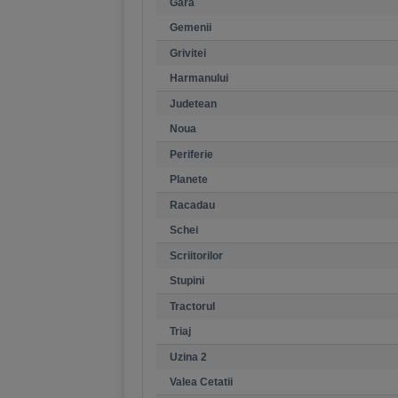
Gara
Gemenii
Grivitei
Harmanului
Judetean
Noua
Periferie
Planete
Racadau
Schei
Scriitorilor
Stupini
Tractorul
Triaj
Uzina 2
Valea Cetatii