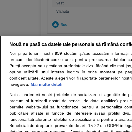
Vest
Vlahuta
Sus
Nouă ne pasă ca datele tale personale să rămână confi
Noi și partenerii noștri
959
stocăm și/sau accesăm informații pe
Resurse:
Autoevaluare simptome
Interpre
precum identificatorii cookie unici pentru prelucrarea datelor c
Puteți accepta sau gestiona preferințele dvs. făcând clic mai jos,
Opiniile avizate ale medicilor, sfaturile si orice alt
opune utilizării unui interes legitim în orice moment pe pag
nici diagnosticul stabilit in urma investigatiilor si 
confidențialitate. Aceste alegeri vor fi raportate partenerilor noștr
ii punem la dispozitie pentru programare in sistem
navigarea.
Mai multe detalii
Noi si partenerii nostri (retelele de socializare si agentiile de p
Despre noi
Legal
precum si furnizorii nostri de servicii de date analitice) prel
Despre noi
Termeni si conditii
permite website-ului sa functioneze, pentru a personaliza conti
Contact
Politica de
publicitare afisate in functie de interesele si/sau profilul dvs
Intrebari frecvente
confidentialitate
functionalitati aferente retelelor de socializare si pentru a analiza
Consultanti
Politica de cookie
Beneficiati de drepturile prevazute de art. 15-22 din GDPR in leg
medicali
Modifica Setarile Cookie
datelor cu caracter personal. Aceste drepturi pot fi exercita