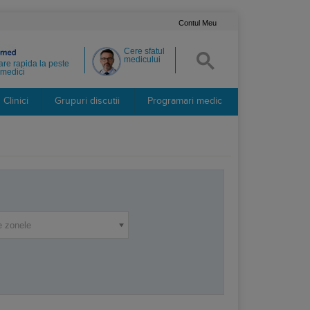
Contul Meu
Cere sfatul
medicului
re rapida la peste
medici
Clinici
Grupuri discutii
Programari medic
e zonele