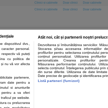
Clinici si cabinete
Doar clinici
Doar cabinete
Clinici si cabinete
Doar clinici
Doar cabinete
dențiale
Atât noi, cât și partenerii noștri preluc
 dispozitivul dvs.,
Dezvoltarea și îmbunătățirea serviciilor. Măs
tare analize
Specialitati medicale
Boli si afectiuni
Calculatoare
u caracter personal.
Stocarea și/sau accesarea informațiilor de
profilurilor pentru selectarea conținutului pers
 respectiv vă puteți
e informatii despre sanatate disponibile pe sfatulmedicului.ro au scop informativ si ed
conținut personalizat. Utilizarea profilurilor
ina cu politica de
personalizate. Crearea profilurilor pentr
analizelor medicale. Va sfatuim, ca pe langa informatia primita pe sfatulmedicului.ro s
i și nu vă vor afecta
Măsurarea performanței conținutului. Utiliz
ul de programari la medic Clickmed.
selecta conținutul. Înțelegerea publicului prin 
din surse diferite. Utilizarea de date limitat
Date precise de geolocație și identificarea prin
ublicitate partenere,
Drepturile consumatorului
Parteneri
Pen
Listă parteneri (furnizori)
ucram date pentru a
Protectia consumatorilor - ANPC
Inscriere clinica
Cli
nutul si anunturile
Solutionarea Alternativa a
Creaza cont medic
Ca
., pentru a va oferi
Litigiilor
Int
 traficul pe website.
Info consumator: 0800.080.999
Vi
atura cu prelucrarea
Parte din Grupul
Formulare europene - CNAS
Cli
te prin modalitatea