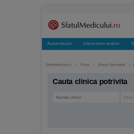
Autoevaluare
Interpretare analize
S
SfatulMedicului.ro
›
Orase
›
Brasov Specialitati
›
Cauta clinica potrivita
Orice 