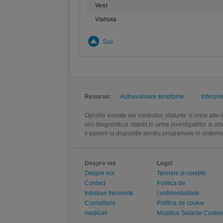
Vest
Vlahuta
Sus
Resurse:
Autoevaluare simptome
Interpre
Opiniile avizate ale medicilor, sfaturile si orice alt
nici diagnosticul stabilit in urma investigatiilor si 
ii punem la dispozitie pentru programare in sistem
Despre noi
Legal
Despre noi
Termeni si conditii
Contact
Politica de
Intrebari frecvente
confidentialitate
Consultanti
Politica de cookie
medicali
Modifica Setarile Cookie