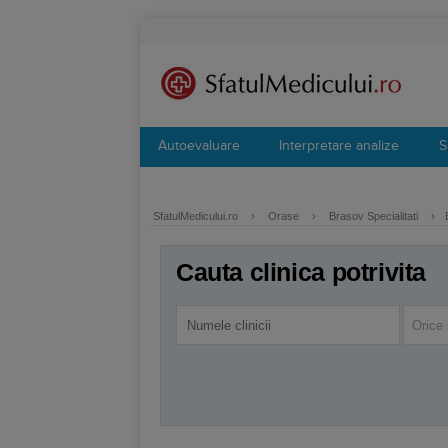
Autoevaluare
Interpretare analize
S
SfatulMedicului.ro
›
Orase
›
Brasov Specialitati
›
Cauta clinica potrivita
Orice 