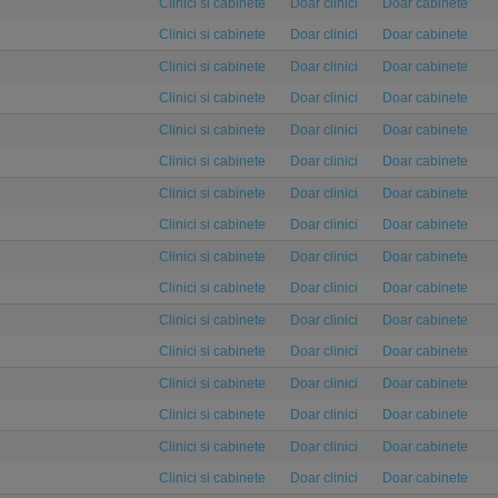
Clinici si cabinete
Doar clinici
Doar cabinete
Clinici si cabinete
Doar clinici
Doar cabinete
Clinici si cabinete
Doar clinici
Doar cabinete
Clinici si cabinete
Doar clinici
Doar cabinete
Clinici si cabinete
Doar clinici
Doar cabinete
Clinici si cabinete
Doar clinici
Doar cabinete
Clinici si cabinete
Doar clinici
Doar cabinete
Clinici si cabinete
Doar clinici
Doar cabinete
Clinici si cabinete
Doar clinici
Doar cabinete
Clinici si cabinete
Doar clinici
Doar cabinete
Clinici si cabinete
Doar clinici
Doar cabinete
Clinici si cabinete
Doar clinici
Doar cabinete
Clinici si cabinete
Doar clinici
Doar cabinete
Clinici si cabinete
Doar clinici
Doar cabinete
Clinici si cabinete
Doar clinici
Doar cabinete
Clinici si cabinete
Doar clinici
Doar cabinete