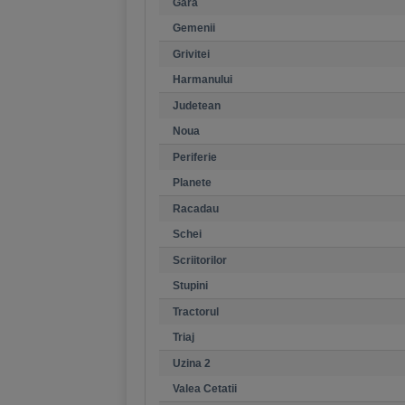
Gara
Gemenii
Grivitei
Harmanului
Judetean
Noua
Periferie
Planete
Racadau
Schei
Scriitorilor
Stupini
Tractorul
Triaj
Uzina 2
Valea Cetatii