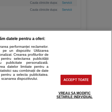
Cauta clinicile dupa:
Servicii
Cauta clinicile dupa:
Servicii
răm datele pentru a oferi:
urarea performanței reclamelor.
Stiri medicale
 pe un dispozitiv. Utilizarea
onalizat. Crearea profilurilor de
ucational. Ele nu pot substitui consultul medical direct si
 pentru selectarea publicității
u publicitate personalizată.
a consultati fie medicul Dvs., fie unul dintre medicii pe care
area datelor limitate pentru a
statistici sau combinații de date
e pentru a selecta publicitatea.
 scanarea dispozitivului.
ACCEPT TOATE
tru pacient
nici si cabinete
uta medic
VREAU SA MODIFIC
support@sfatulmedicului.ro
SETARILE INDIVIDUAL
reaba un medic
0374 109 268
deoConsult
ckmed - programari