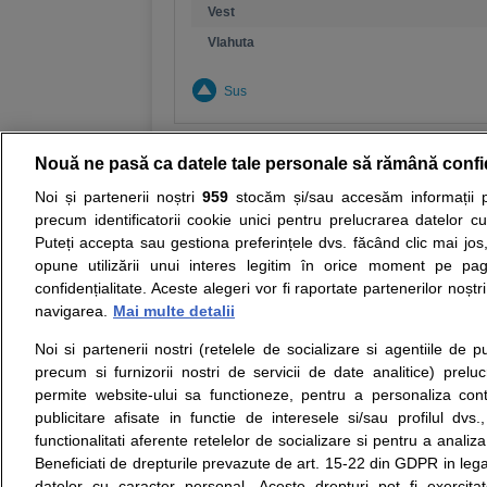
Vest
Vlahuta
Sus
Nouă ne pasă ca datele tale personale să rămână confi
Noi și partenerii noștri
959
stocăm și/sau accesăm informații pe
Resurse:
Autoevaluare simptome
Interpre
precum identificatorii cookie unici pentru prelucrarea datelor c
Puteți accepta sau gestiona preferințele dvs. făcând clic mai jos,
Opiniile avizate ale medicilor, sfaturile si orice alt
opune utilizării unui interes legitim în orice moment pe pag
nici diagnosticul stabilit in urma investigatiilor si 
confidențialitate. Aceste alegeri vor fi raportate partenerilor noștr
ii punem la dispozitie pentru programare in sistem
navigarea.
Mai multe detalii
Noi si partenerii nostri (retelele de socializare si agentiile de p
Despre noi
Legal
precum si furnizorii nostri de servicii de date analitice) prel
Despre noi
Termeni si conditii
permite website-ului sa functioneze, pentru a personaliza conti
Contact
Politica de
publicitare afisate in functie de interesele si/sau profilul dvs
Intrebari frecvente
confidentialitate
functionalitati aferente retelelor de socializare si pentru a analiza
Consultanti
Politica de cookie
Beneficiati de drepturile prevazute de art. 15-22 din GDPR in leg
medicali
Modifica Setarile Cookie
datelor cu caracter personal. Aceste drepturi pot fi exercita