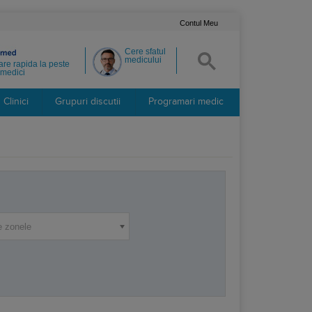
Contul Meu
Cere sfatul
medicului
re rapida la peste
medici
Clinici
Grupuri discutii
Programari medic
e zonele