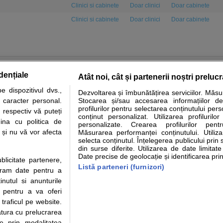
Clinici si cabinete
Doar clinici
Doar cabinete
Clinici si cabinete
Doar clinici
Doar cabinete
dențiale
Atât noi, cât și partenerii noștri preluc
 dispozitivul dvs.,
Dezvoltarea și îmbunătățirea serviciilor. Măs
tare analize
Specialitati medicale
Boli si afectiuni
Calculatoare
u caracter personal.
Stocarea și/sau accesarea informațiilor de
profilurilor pentru selectarea conținutului pers
 respectiv vă puteți
e informatii despre sanatate disponibile pe sfatulmedicului.ro au scop informativ si ed
conținut personalizat. Utilizarea profilurilor
ina cu politica de
personalizate. Crearea profilurilor pentr
analizelor medicale. Va sfatuim, ca pe langa informatia primita pe sfatulmedicului.ro s
i și nu vă vor afecta
Măsurarea performanței conținutului. Utiliz
ul de programari la medic Clickmed.
selecta conținutul. Înțelegerea publicului prin 
din surse diferite. Utilizarea de date limitat
Date precise de geolocație și identificarea prin
ublicitate partenere,
Drepturile consumatorului
Parteneri
Pen
Listă parteneri (furnizori)
ucram date pentru a
Protectia consumatorilor - ANPC
Inscriere clinica
Cli
nutul si anunturile
Solutionarea Alternativa a
Creaza cont medic
Ca
., pentru a va oferi
Litigiilor
Int
 traficul pe website.
Info consumator: 0800.080.999
Vi
atura cu prelucrarea
Parte din Grupul
Formulare europene - CNAS
Cli
te prin modalitatea