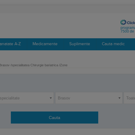
programa
7500 de 
anatate A-Z
Medicamente
Suplimente
Cauta medic
Brasov /specialitatea Chirurgie bariatrica /Zone
specialitate
Brasov
Toat