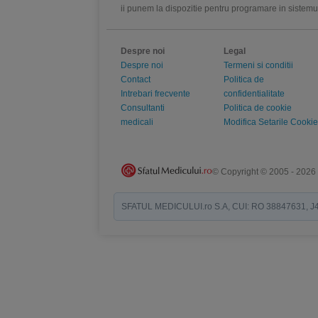
ii punem la dispozitie pentru programare in sistem
Despre noi
Legal
Despre noi
Termeni si conditii
Contact
Politica de
Intrebari frecvente
confidentialitate
Consultanti
Politica de cookie
medicali
Modifica Setarile Cookie
© Copyright © 2005 - 2026
SFATUL MEDICULUI.ro S.A, CUI: RO 38847631, J40/19