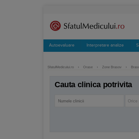
Autoevaluare
Interpretare analize
S
SfatulMedicului.ro
›
Orase
›
Zone Brasov
›
Braso
Cauta clinica potrivita
Orice 