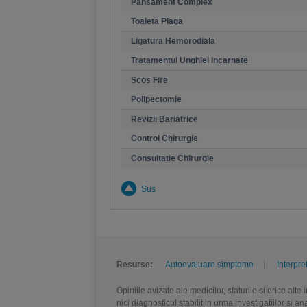
Pansament Complex
Toaleta Plaga
Ligatura Hemorodiala
Tratamentul Unghiei Incarnate
Scos Fire
Polipectomie
Revizii Bariatrice
Control Chirurgie
Consultatie Chirurgie
Sus
Resurse:
Autoevaluare simptome
Interpre
Opiniile avizate ale medicilor, sfaturile si orice alt
nici diagnosticul stabilit in urma investigatiilor si 