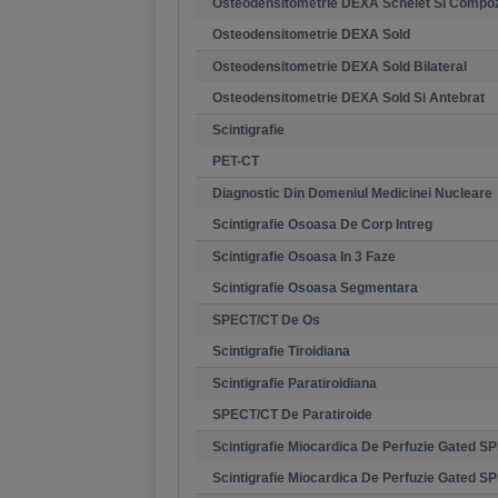
Osteodensitometrie DEXA Schelet Si Compozi
Osteodensitometrie DEXA Sold
Osteodensitometrie DEXA Sold Bilateral
Osteodensitometrie DEXA Sold Si Antebrat
Scintigrafie
PET-CT
Diagnostic Din Domeniul Medicinei Nucleare
Scintigrafie Osoasa De Corp Intreg
Scintigrafie Osoasa In 3 Faze
Scintigrafie Osoasa Segmentara
SPECT/CT De Os
Scintigrafie Tiroidiana
Scintigrafie Paratiroidiana
SPECT/CT De Paratiroide
Scintigrafie Miocardica De Perfuzie Gated SP
Scintigrafie Miocardica De Perfuzie Gated S