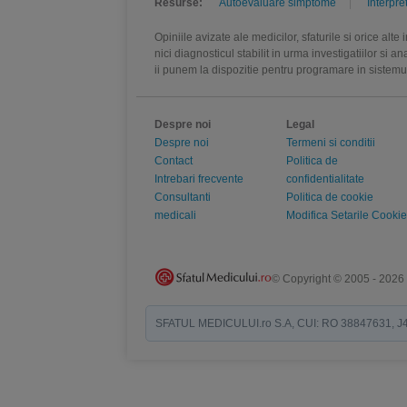
Resurse:
Autoevaluare simptome
Interpre
Opiniile avizate ale medicilor, sfaturile si orice alt
nici diagnosticul stabilit in urma investigatiilor si 
ii punem la dispozitie pentru programare in sistem
Despre noi
Legal
Despre noi
Termeni si conditii
Contact
Politica de
Intrebari frecvente
confidentialitate
Consultanti
Politica de cookie
medicali
Modifica Setarile Cookie
© Copyright © 2005 - 2026
SFATUL MEDICULUI.ro S.A, CUI: RO 38847631, J40/19