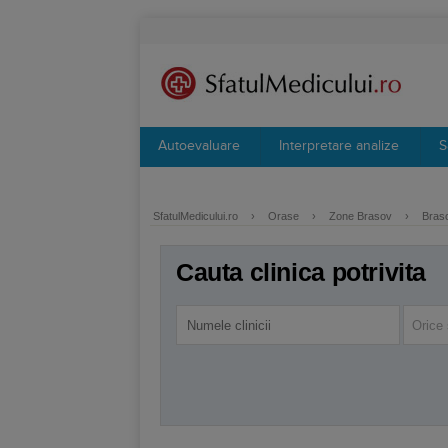
Autoevaluare
Interpretare analize
S
SfatulMedicului.ro
›
Orase
›
Zone Brasov
›
Braso
Cauta clinica potrivita
Orice 