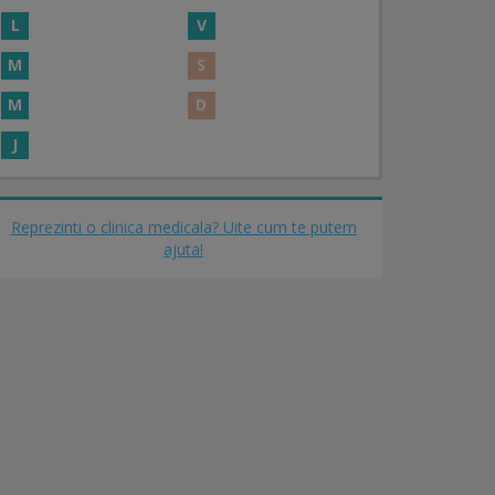
L
V
M
S
M
D
J
Reprezinti o clinica medicala? Uite cum te putem
ajuta!