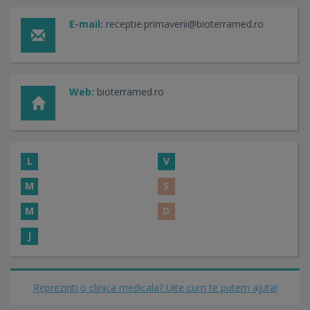
E-mail:
receptie.primaverii@bioterramed.ro
Web:
bioterramed.ro
L
V
M
S
M
D
J
Reprezinti o clinica medicala? Uite cum te putem ajuta!