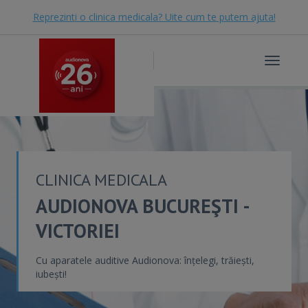
Reprezinti o clinica medicala? Uite cum te putem ajuta!
Toggle
navigat
CLINICA MEDICALA
AUDIONOVA BUCUREŞTI -
VICTORIEI
Cu aparatele auditive Audionova: înțelegi, trăiești,
iubești!