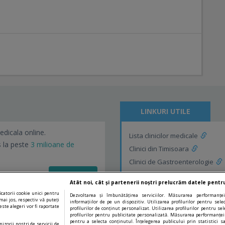
LINKURI UTILE
edicala online.
Lista clinicilor medicale
s la peste
3 milioane de
Clinici din Timisoara
Clinici de Gastroenterologie
Vezi detalii!
Clinici de Gastroenterologie di
Atât noi, cât și partenerii noștri prelucrăm datele pentru
catorii cookie unici pentru
Dezvoltarea și îmbunătățirea serviciilor. Măsurarea performanței
mai jos, respectiv vă puteți
informațiilor de pe un dispozitiv. Utilizarea profilurilor pentru sel
ste alegeri vor fi raportate
profilurilor de conținut personalizat. Utilizarea profilurilor pentru sel
profilurilor pentru publicitate personalizată. Măsurarea performanței
pentru a selecta conținutul. Înțelegerea publicului prin statistici s
nizorii nostri de servicii de