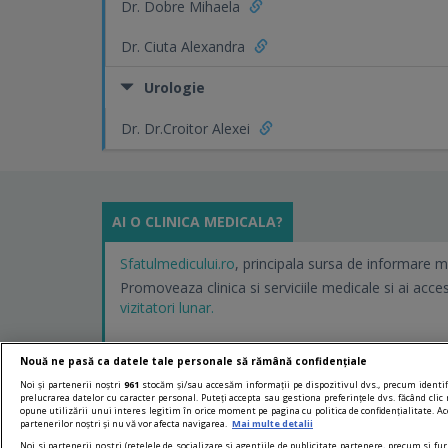
Dr. Dobre Mihaela
Dr. Ciuta Alexandra
Urologie
Dr. Dr.Croitor Alexei
AI O CLINICA MEDICALA?
Sfatulmedicului.ro
, principala sursa de informare m
Promoveaza clinica si serviciile medicale si ai acce
vizitatori lunar.
Nouă ne pasă ca datele tale personale să rămână confidențiale
Noi și partenerii noștri
961
stocăm și/sau accesăm informații pe dispozitivul dvs., precum identifi
prelucrarea datelor cu caracter personal. Puteți accepta sau gestiona preferințele dvs. făcând clic 
opune utilizării unui interes legitim în orice moment pe pagina cu politica de confidențialitate. Ace
partenerilor noștri și nu vă vor afecta navigarea.
Mai multe detalii
Noi si partenerii nostri (retelele de socializare si agentiile de publicitate partenere, precum si fur