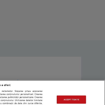
n Timisoara
 a oferi:
 reclamelor. Stocarea și/sau accesarea
ectarea conținutului personalizat. Crearea
ectarea publicității personalizate. Crearea
Promovat de
ACCEPT TOATE
 conținutului. Utilizarea datelor limitate
au combinații de date din surse diferite.