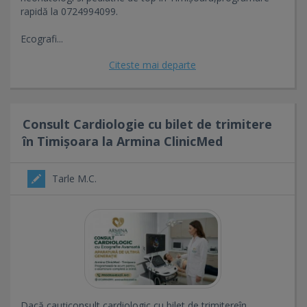
rapidă la 0724994099.
Ecografi...
Citeste mai departe
Consult Cardiologie cu bilet de trimitere
în Timișoara la Armina ClinicMed
Tarle M.C.
Dacă cauțiconsult cardiologic cu bilet de trimitereîn