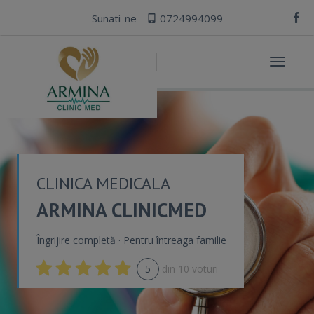
Sunati-ne
0724994099
Toggle
navigat
CLINICA MEDICALA
ARMINA CLINICMED
Îngrijire completă · Pentru întreaga familie
5
din
10
voturi