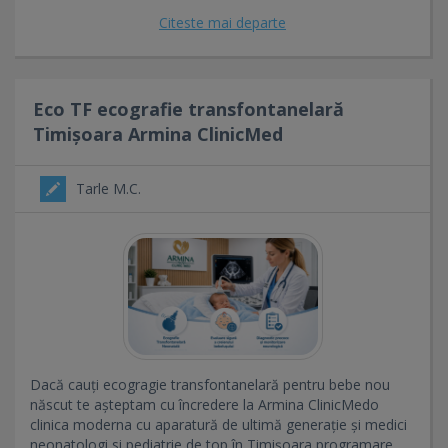
Citeste mai departe
Eco TF ecografie transfontanelară
Timișoara Armina ClinicMed
Tarle M.C.
Dacă cauți ecogragie transfontanelară pentru bebe nou
născut te așteptam cu încredere la Armina ClinicMedo
clinica moderna cu aparatură de ultimă generație și medici
neonatologi si pediatrie de top în Timișoara,programare