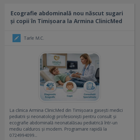
Ecografie abdominală nou născut sugari
și copii în Timișoara la Armina ClinicMed
Tarle M.C.
La clinica Armina ClinicMed din Timișoara gasești medici
pediatrii și neonatologi profesioniști pentru consult și
ecografie abdominală neonatalăsau pediatrică într-un
mediu calduros și modern. Programare rapidă la
0724994099...