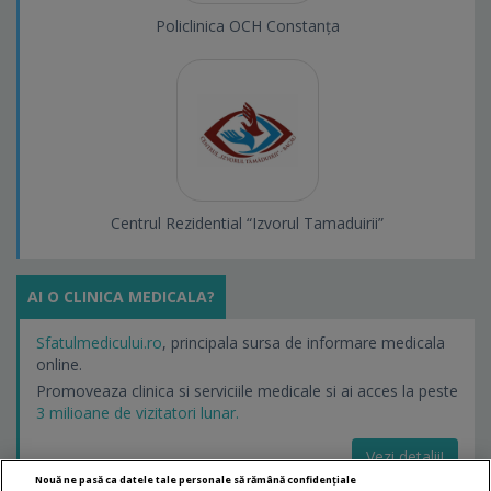
Policlinica OCH Constanța
Centrul Rezidential “Izvorul Tamaduirii”
AI O CLINICA MEDICALA?
Sfatulmedicului.ro
, principala sursa de informare medicala
online.
Promoveaza clinica si serviciile medicale si ai acces la peste
3 milioane de vizitatori lunar.
Vezi detalii!
Nouă ne pasă ca datele tale personale să rămână confidențiale