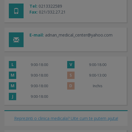
Tel:
0213322589
Fax:
021/332.27.21
E-mail:
adnan_medical_center@yahoo.com
L
V
9:00-18:00
9:00-18:00
M
S
9:00-18:00
9:00-13:00
M
D
9:00-18:00
Inchis
J
9:00-18:00
Reprezinti o clinica medicala? Uite cum te putem ajuta!