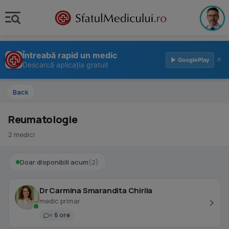
Întreabă rapid un medic
×
▶ GooglePlay
Descarcă aplicația gratuit
Back
Reumatologie
2 medici
Doar disponibili acum
(2)
Dr Carmina Smarandita Chirila
medic primar
< 6 ore