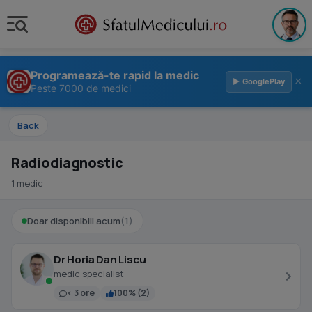
Programează-te rapid la medic
×
▶ GooglePlay
Peste 7000 de medici
Back
Radiodiagnostic
1 medic
Doar disponibili acum
(1)
Dr Horia Dan Liscu
medic specialist
< 3 ore
100% (2)