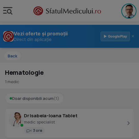
Vezi oferte și promoții
×
▶ GooglePlay
Direct din aplicație
Back
Hematologie
1 medic
Doar disponibili acum
(1)
Dr Isabela-Ioana Tablet
medic specialist
< 3 ore