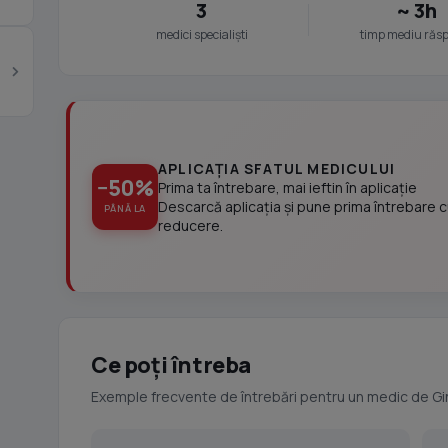
3
~ 3h
medici specialiști
timp mediu răs
APLICAȚIA SFATUL MEDICULUI
−50%
Prima ta întrebare, mai ieftin în aplicație
Descarcă aplicația și pune prima întrebare 
PÂNĂ LA
reducere.
Ce poți întreba
Exemple frecvente de întrebări pentru un medic de G