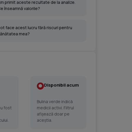
m primit aceste rezultate de la analize.
e înseamnă valorile?
ot face acest lucru fără riscuri pentru
ănătatea mea?
Disponibil acum
Bulina verde indică
au fost
medicii activi. Filtrul
afișează doar pe
ului.
aceștia.