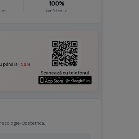
100%
puns
confidențial
cu până la
−50%
Scanează cu telefonul
inecologie-Obstetrica.