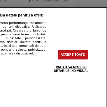
punde
primari cu practică activă
răm datele pentru a oferi:
ri medicale
urarea performanței reclamelor.
 pe un dispozitiv. Utilizarea
ional. Ele nu pot substitui consultul medical direct si
onalizat. Crearea profilurilor de
nsultati fie medicul Dvs., fie unul dintre medicii pe care
 pentru selectarea publicității
u publicitate personalizată.
area datelor limitate pentru a
statistici sau combinații de date
e pentru a selecta publicitatea.
 pacient
 scanarea dispozitivului.
ACCEPT TOATE
 si cabinete
 medic
ba un medic
VREAU SA MODIFIC
support@sfatulmedicului.ro
SETARILE INDIVIDUAL
onsult
0755 626 000
ed - programari