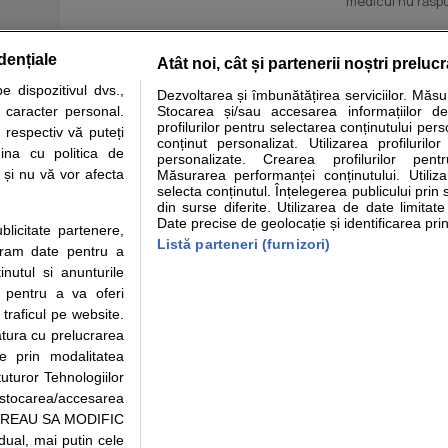
medicul nu răs
dențiale
Atât noi, cât și partenerii noștri preluc
e analize
Specialitati medicale
Boli si afectiuni
Calculatoare
Sti
 dispozitivul dvs.,
Dezvoltarea și îmbunătățirea serviciilor. Măs
u caracter personal.
Stocarea și/sau accesarea informațiilor de
nformatii despre sanatate disponibile pe sfatulmedicului.ro au scop informativ si educat
profilurilor pentru selectarea conținutului pers
 respectiv vă puteți
lizelor medicale. Va sfatuim, ca pe langa informatia primita pe sfatulmedicului.ro sa co
conținut personalizat. Utilizarea profilurilor
ina cu politica de
personalizate. Crearea profilurilor pentr
de programari la medic Clickmed.
i și nu vă vor afecta
Măsurarea performanței conținutului. Utiliz
selecta conținutul. Înțelegerea publicului prin 
din surse diferite. Utilizarea de date limitat
Drepturile consumatorului
Parteneri
Pentru
Date precise de geolocație și identificarea prin
ublicitate partenere,
Protectia consumatorilor -
Inscriere clinica
Clinici
Listă parteneri (furnizori)
ucram date pentru a
ANPC
Creaza cont medic
Cauta
nutul si anunturile
Solutionarea Alternativa a
Intrea
., pentru a va oferi
Litigiilor
VideoC
 traficul pe website.
Parte din Grupul
Info consumator: 0800.080.999
Clickm
atura cu prelucrarea
Formulare europene - CNAS
medic
te prin modalitatea
Ministerul Sanatatii - ANMDM
uturor Tehnologiilor
a stocarea/accesarea
pe “VREAU SA MODIFIC
ual, mai putin cele