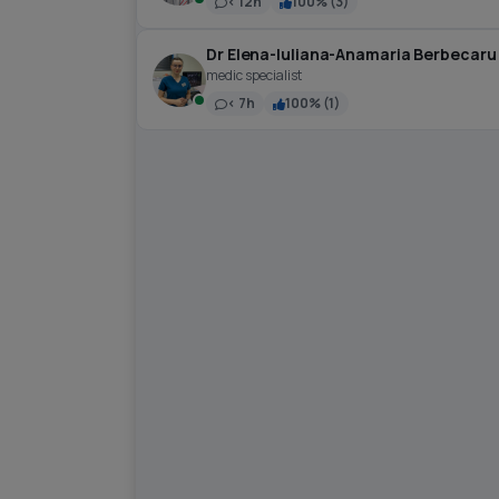
< 12h
100% (3)
Dr Elena-Iuliana-Anamaria Berbecaru
medic specialist
< 7h
100% (1)