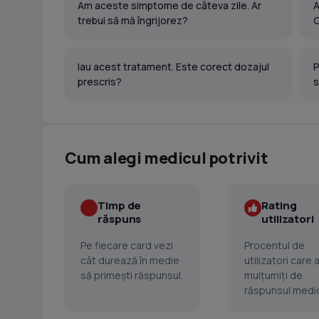
Am aceste simptome de câteva zile. Ar
A
trebui să mă îngrijorez?
C
Iau acest tratament. Este corect dozajul
P
prescris?
s
Cum alegi medicul potrivit
Timp de
Rating
răspuns
utilizatori
Pe fiecare card vezi
Procentul de
cât durează în medie
utilizatori care 
să primești răspunsul.
mulțumiți de
răspunsul medic