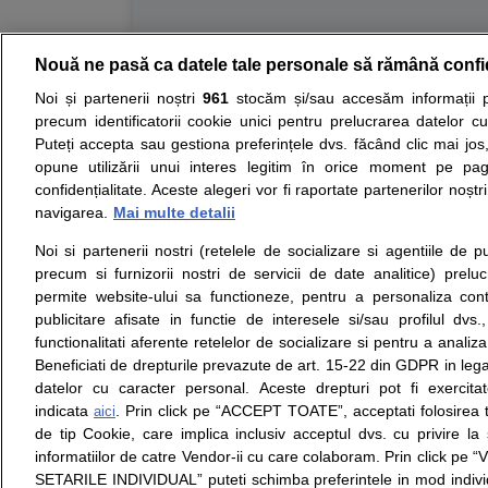
Nouă ne pasă ca datele tale personale să rămână confi
Resurse:
Autoevaluare simptome
Interpretar
Noi și partenerii noștri
961
stocăm și/sau accesăm informații pe
precum identificatorii cookie unici pentru prelucrarea datelor c
Opiniile avizate ale medicilor, sfaturile si orice alte i
Puteți accepta sau gestiona preferințele dvs. făcând clic mai jos,
nici diagnosticul stabilit in urma investigatiilor si ana
opune utilizării unui interes legitim în orice moment pe pag
ii punem la dispozitie pentru programare in sistemul 
confidențialitate. Aceste alegeri vor fi raportate partenerilor noștr
navigarea.
Mai multe detalii
Despre noi
Legal
Noi si partenerii nostri (retelele de socializare si agentiile de p
Despre noi
Termeni si conditii
precum si furnizorii nostri de servicii de date analitice) prel
Contact
Politica de
permite website-ului sa functioneze, pentru a personaliza conti
Intrebari frecvente
confidentialitate
publicitare afisate in functie de interesele si/sau profilul dvs
Consultanti
Politica de cookie
functionalitati aferente retelelor de socializare si pentru a analiza
medicali
Modifica Setarile Cookie
Beneficiati de drepturile prevazute de art. 15-22 din GDPR in leg
datelor cu caracter personal. Aceste drepturi pot fi exercita
indicata
. Prin click pe “ACCEPT TOATE”, acceptati folosirea t
aici
de tip Cookie, care implica inclusiv acceptul dvs. cu privire l
© Copyright © 2005 - 2026
informatiilor de catre Vendor-ii cu care colaboram. Prin click 
SETARILE INDIVIDUAL” puteti schimba preferintele in mod individ