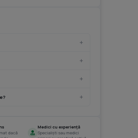
de?
ns
Medici cu experiență
omat dacă
Specialiști sau medici