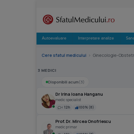
Autoevaluare
Interpretare analize
Sana
Cere sfatul medicului
›
Ginecologie-Obstetr
3 MEDICI
Disponibili acum
(3)
Dr Irina Ioana Hanganu
medic specialist
< 12h
100% (8)
Prof. Dr. Mircea Onofriescu
medic primar