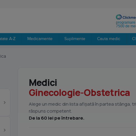
programare 
7500 de med
tate A-Z
Medicamente
Suplimente
Cauta medic
Cl
ica
Medici
Ginecologie-Obstetrica
Alege un medic din lista afișată în partea stânga, tr
răspuns competent.
De la 60 lei pe întrebare.