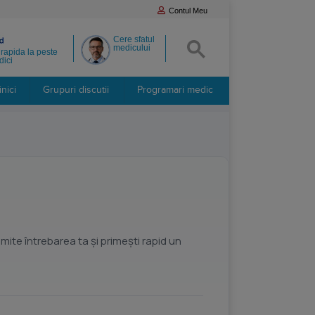
Contul Meu
Cere sfatul
medicului
rapida la peste
ici
inici
Grupuri discutii
Programari medic
imite întrebarea ta și primești rapid un