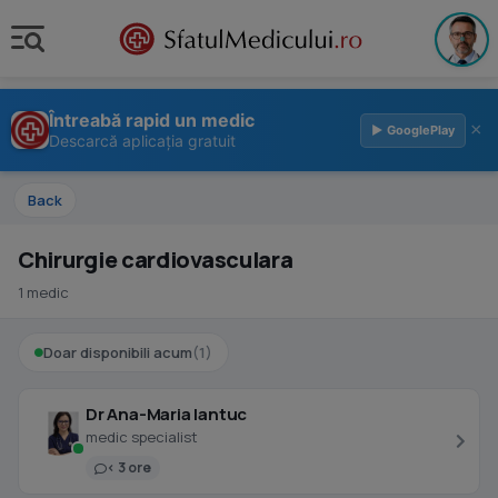
Întreabă rapid un medic
×
▶ GooglePlay
Descarcă aplicația gratuit
Back
Chirurgie cardiovasculara
1 medic
Doar disponibili acum
(1)
Dr Ana-Maria Iantuc
medic specialist
< 3 ore