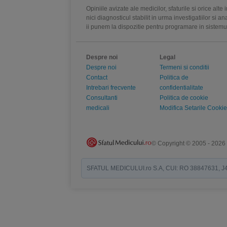
Opiniile avizate ale medicilor, sfaturile si orice alt
nici diagnosticul stabilit in urma investigatiilor si 
ii punem la dispozitie pentru programare in sistem
Despre noi
Legal
Despre noi
Termeni si conditii
Contact
Politica de
Intrebari frecvente
confidentialitate
Consultanti
Politica de cookie
medicali
Modifica Setarile Cookie
© Copyright © 2005 - 2026
SFATUL MEDICULUI.ro S.A, CUI: RO 38847631, J40/19