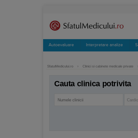
Autoevaluare
Interpretare analize
S
SfatulMedicului.ro
›
Clinici si cabinete medicale private
Cauta clinica potrivita
Cardio