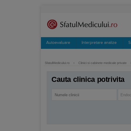
Autoevaluare
Interpretare analize
S
SfatulMedicului.ro
›
Clinici si cabinete medicale private
Cauta clinica potrivita
Endoc