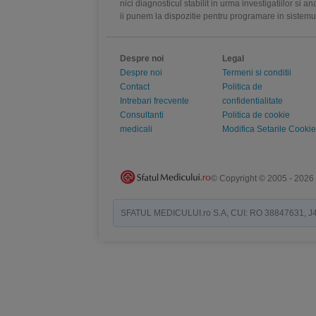
nici diagnosticul stabilit in urma investigatiilor si 
ii punem la dispozitie pentru programare in sistem
Despre noi
Legal
Despre noi
Termeni si conditii
Contact
Politica de
Intrebari frecvente
confidentialitate
Consultanti
Politica de cookie
medicali
Modifica Setarile Cookie
© Copyright © 2005 - 2026
SFATUL MEDICULUI.ro S.A, CUI: RO 38847631, J40/19