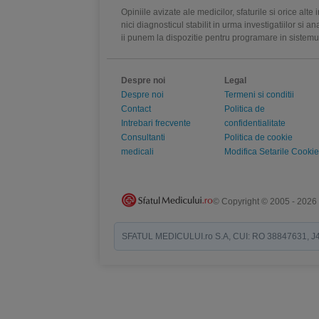
Opiniile avizate ale medicilor, sfaturile si orice alt
nici diagnosticul stabilit in urma investigatiilor si 
ii punem la dispozitie pentru programare in sistem
Despre noi
Legal
Despre noi
Termeni si conditii
Contact
Politica de
Intrebari frecvente
confidentialitate
Consultanti
Politica de cookie
medicali
Modifica Setarile Cookie
© Copyright © 2005 - 2026
SFATUL MEDICULUI.ro S.A, CUI: RO 38847631, J40/19