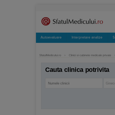
Autoevaluare
Interpretare analize
S
SfatulMedicului.ro
›
Clinici si cabinete medicale private
Cauta clinica potrivita
Ginec