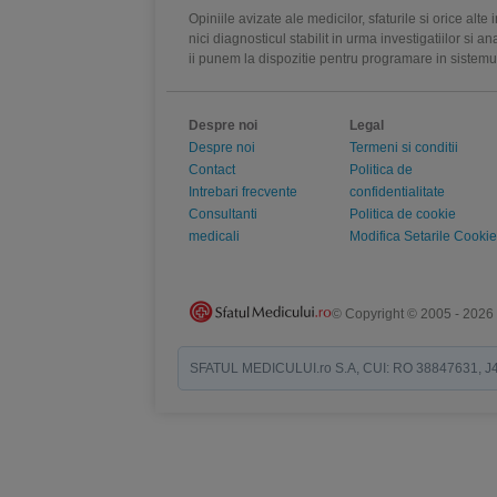
Opiniile avizate ale medicilor, sfaturile si orice alt
nici diagnosticul stabilit in urma investigatiilor si 
ii punem la dispozitie pentru programare in sistem
Despre noi
Legal
Despre noi
Termeni si conditii
Contact
Politica de
Intrebari frecvente
confidentialitate
Consultanti
Politica de cookie
medicali
Modifica Setarile Cookie
© Copyright © 2005 - 2026
SFATUL MEDICULUI.ro S.A, CUI: RO 38847631, J40/19