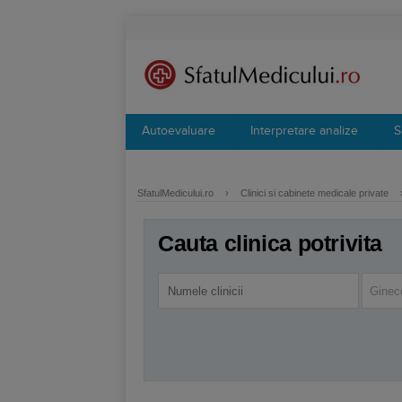
Autoevaluare
Interpretare analize
S
SfatulMedicului.ro
›
Clinici si cabinete medicale private
Cauta clinica potrivita
Ginec