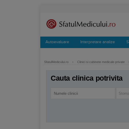
Autoevaluare
Interpretare analize
S
SfatulMedicului.ro
›
Clinici si cabinete medicale private
Cauta clinica potrivita
Stoma