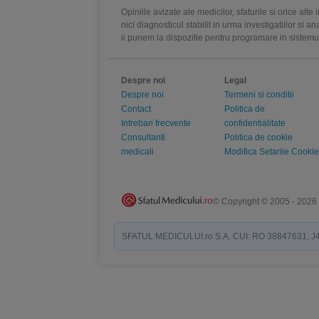
Opiniile avizate ale medicilor, sfaturile si orice alt
nici diagnosticul stabilit in urma investigatiilor si 
ii punem la dispozitie pentru programare in sistem
Despre noi
Legal
Despre noi
Termeni si conditii
Contact
Politica de
Intrebari frecvente
confidentialitate
Consultanti
Politica de cookie
medicali
Modifica Setarile Cookie
© Copyright © 2005 - 2026
SFATUL MEDICULUI.ro S.A, CUI: RO 38847631, J40/19