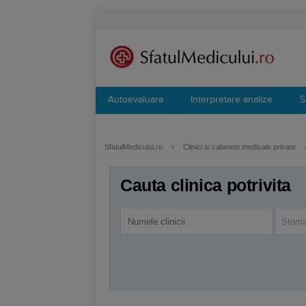
Autoevaluare
Interpretare analize
S
SfatulMedicului.ro
›
Clinici si cabinete medicale private
Cauta clinica potrivita
Stoma