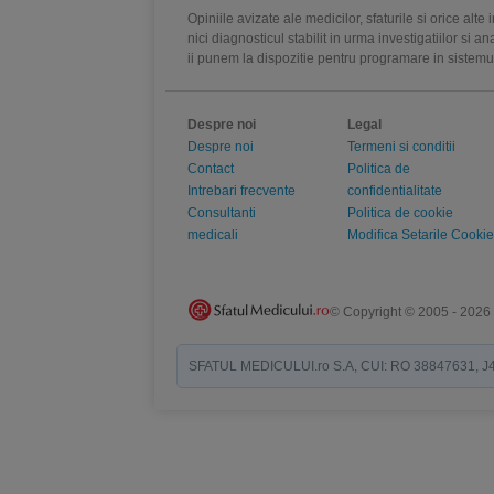
Opiniile avizate ale medicilor, sfaturile si orice alt
nici diagnosticul stabilit in urma investigatiilor si 
ii punem la dispozitie pentru programare in sistem
Despre noi
Legal
Despre noi
Termeni si conditii
Contact
Politica de
Intrebari frecvente
confidentialitate
Consultanti
Politica de cookie
medicali
Modifica Setarile Cookie
© Copyright © 2005 - 2026
SFATUL MEDICULUI.ro S.A, CUI: RO 38847631, J40/19