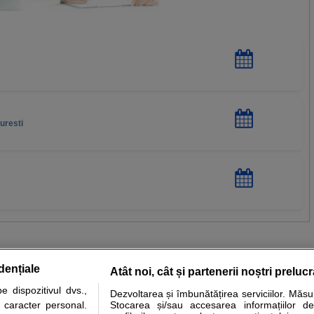
uresti
dențiale
Atât noi, cât și partenerii noștri preluc
 dispozitivul dvs.,
Dezvoltarea și îmbunătățirea serviciilor. Măs
tare analize
Specialitati medicale
Boli si afectiuni
Calculatoare
u caracter personal.
Stocarea și/sau accesarea informațiilor de