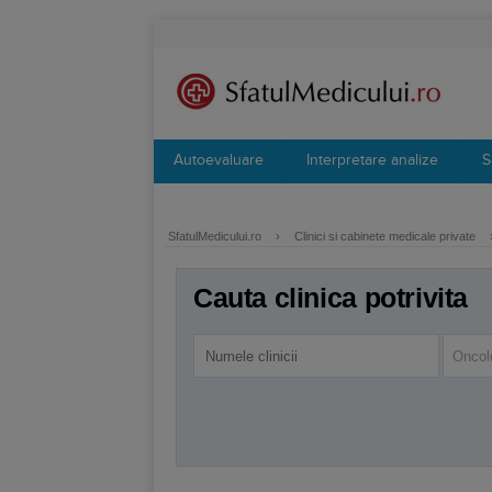
Autoevaluare
Interpretare analize
S
SfatulMedicului.ro
›
Clinici si cabinete medicale private
Cauta clinica potrivita
Oncol