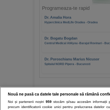
Programeaza-te rapid
Dr. Amalia Hora
Hyperclinica MedLife Oradea - Oradea
Dr. Bogatu Bogdan
Centrul Medical All4you -Barajul Rovinari - Buc
Dr. Poroschianu Marius Nicusor
Spitalul NORD Pipera - Bucuresti
Nouă ne pasă ca datele tale personale să rămână confi
Noi și partenerii noștri
959
stocăm și/sau accesăm informații pe
Resurse:
Autoevaluare simptome
Interpre
precum identificatorii cookie unici pentru prelucrarea datelor c