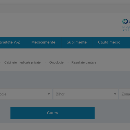
prog
7500
anatate A-Z
Medicamente
Suplimente
Cauta medic
›
Cabinete medicale private
›
Oncologie
›
Rezultate cautare
ogie
Bihor
Zona 