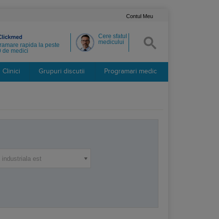
Contul Meu
Cere sfatul
medicului
ramare rapida la peste
 de medici
Clinici
Grupuri discutii
Programari medic
industriala est