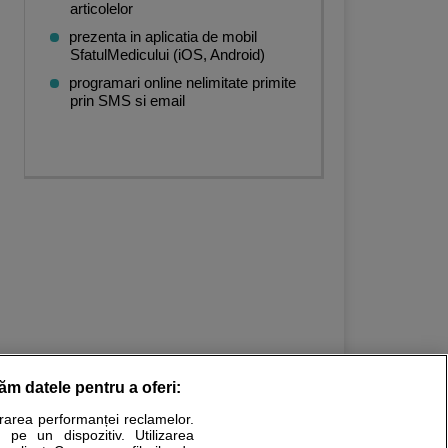
articolelor
prezenta in aplicatia de mobil
SfatulMedicului (iOS, Android)
programari online nelimitate primite
prin SMS si email
răm datele pentru a oferi:
urarea performanței reclamelor.
Stiri medicale
 pe un dispozitiv. Utilizarea