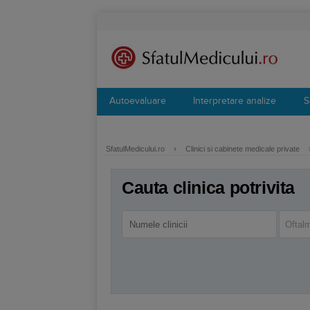
Autoevaluare
Interpretare analize
S
SfatulMedicului.ro
›
Clinici si cabinete medicale private
Cauta clinica potrivita
Oftal