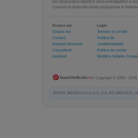
nici diagnosticul stabilit in urma investigatiilor si 
ii punem la dispozitie pentru programare in sistem
Despre noi
Legal
Despre noi
Termeni si conditii
Contact
Politica de
Intrebari frecvente
confidentialitate
Consultanti
Politica de cookie
medicali
Modifica Setarile Cookie
© Copyright © 2005 - 2026
SFATUL MEDICULUI.ro S.A, CUI: RO 38847631, J40/19