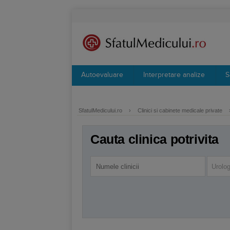
Autoevaluare
Interpretare analize
S
SfatulMedicului.ro
›
Clinici si cabinete medicale private
Cauta clinica potrivita
Urolog