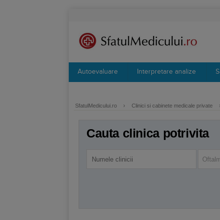
Autoevaluare
Interpretare analize
S
SfatulMedicului.ro
›
Clinici si cabinete medicale private
Cauta clinica potrivita
Oftal