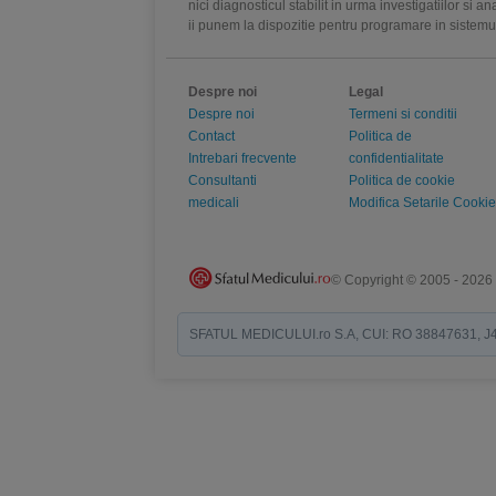
nici diagnosticul stabilit in urma investigatiilor si 
ii punem la dispozitie pentru programare in sistem
Despre noi
Legal
Despre noi
Termeni si conditii
Contact
Politica de
Intrebari frecvente
confidentialitate
Consultanti
Politica de cookie
medicali
Modifica Setarile Cookie
© Copyright © 2005 - 2026
SFATUL MEDICULUI.ro S.A, CUI: RO 38847631, J40/19