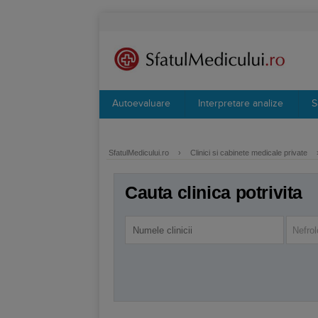
Autoevaluare
Interpretare analize
S
SfatulMedicului.ro
›
Clinici si cabinete medicale private
Cauta clinica potrivita
Nefrol