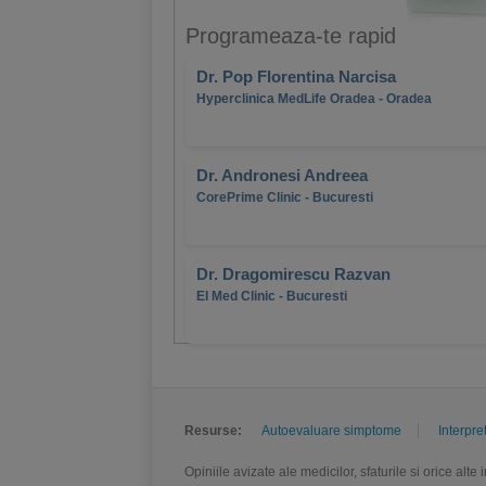
Programeaza-te rapid
Dr. Pop Florentina Narcisa
Hyperclinica MedLife Oradea - Oradea
Dr. Andronesi Andreea
CorePrime Clinic - Bucuresti
Dr. Dragomirescu Razvan
El Med Clinic - Bucuresti
Resurse:
Autoevaluare simptome
Interpre
Opiniile avizate ale medicilor, sfaturile si orice alt