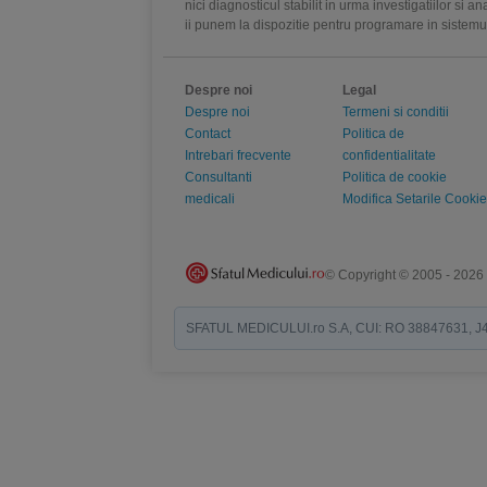
nici diagnosticul stabilit in urma investigatiilor si 
ii punem la dispozitie pentru programare in sistem
Despre noi
Legal
Despre noi
Termeni si conditii
Contact
Politica de
Intrebari frecvente
confidentialitate
Consultanti
Politica de cookie
medicali
Modifica Setarile Cookie
© Copyright © 2005 - 2026
SFATUL MEDICULUI.ro S.A, CUI: RO 38847631, J40/19