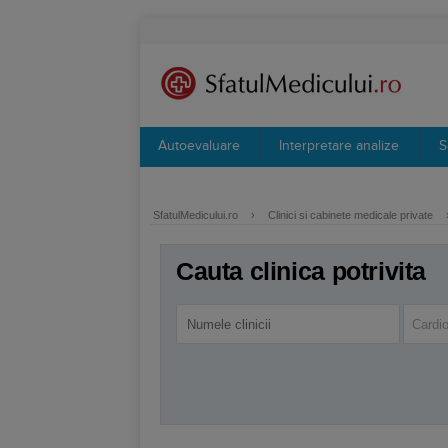
Autoevaluare
Interpretare analize
S
SfatulMedicului.ro
›
Clinici si cabinete medicale private
Cauta clinica potrivita
Cardio