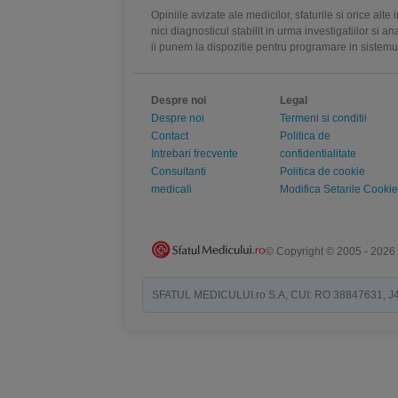
Opiniile avizate ale medicilor, sfaturile si orice alt
nici diagnosticul stabilit in urma investigatiilor si 
ii punem la dispozitie pentru programare in sistem
Despre noi
Legal
Despre noi
Termeni si conditii
Contact
Politica de
Intrebari frecvente
confidentialitate
Consultanti
Politica de cookie
medicali
Modifica Setarile Cookie
© Copyright © 2005 - 2026
SFATUL MEDICULUI.ro S.A, CUI: RO 38847631, J40/19