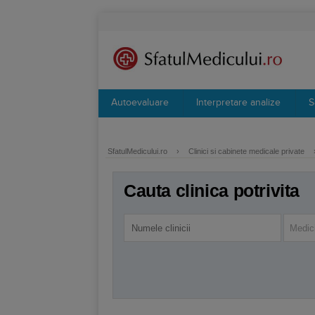
Autoevaluare
Interpretare analize
S
SfatulMedicului.ro
›
Clinici si cabinete medicale private
Cauta clinica potrivita
Medic