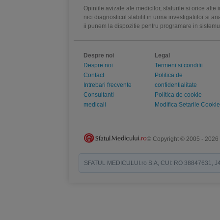
Opiniile avizate ale medicilor, sfaturile si orice alt
nici diagnosticul stabilit in urma investigatiilor si 
ii punem la dispozitie pentru programare in sistem
Despre noi
Legal
Despre noi
Termeni si conditii
Contact
Politica de
Intrebari frecvente
confidentialitate
Consultanti
Politica de cookie
medicali
Modifica Setarile Cookie
© Copyright © 2005 - 2026
SFATUL MEDICULUI.ro S.A, CUI: RO 38847631, J40/19