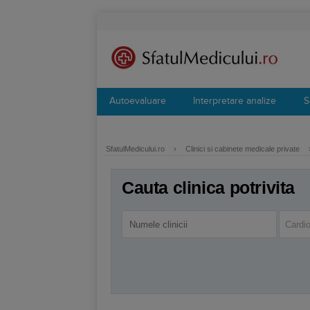
Autoevaluare
Interpretare analize
S
SfatulMedicului.ro
›
Clinici si cabinete medicale private
Cauta clinica potrivita
Cardio