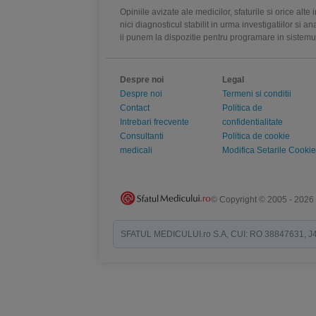
Opiniile avizate ale medicilor, sfaturile si orice alt
nici diagnosticul stabilit in urma investigatiilor si 
ii punem la dispozitie pentru programare in sistem
Despre noi
Legal
Despre noi
Termeni si conditii
Contact
Politica de
Intrebari frecvente
confidentialitate
Consultanti
Politica de cookie
medicali
Modifica Setarile Cookie
© Copyright © 2005 - 2026
SFATUL MEDICULUI.ro S.A, CUI: RO 38847631, J40/19