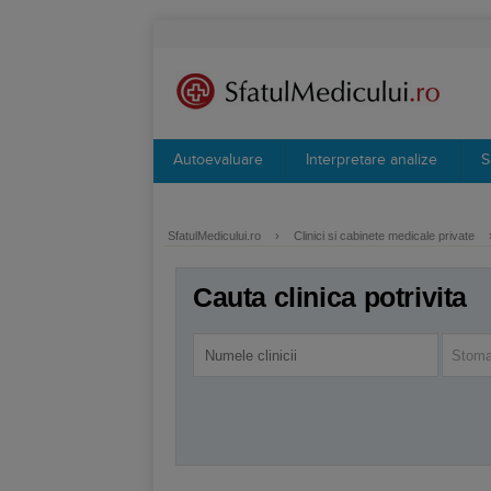
Autoevaluare
Interpretare analize
S
SfatulMedicului.ro
›
Clinici si cabinete medicale private
Cauta clinica potrivita
Stoma