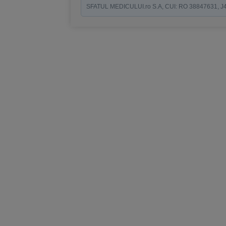
SFATUL MEDICULUI.ro S.A, CUI: RO 38847631, J40/19