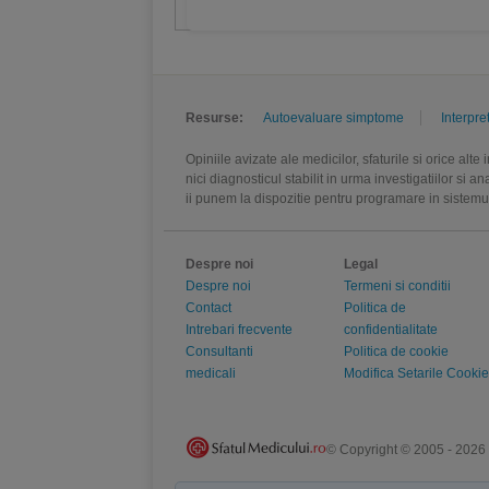
Resurse:
Autoevaluare simptome
Interpre
Opiniile avizate ale medicilor, sfaturile si orice alt
nici diagnosticul stabilit in urma investigatiilor si 
ii punem la dispozitie pentru programare in sistem
Despre noi
Legal
Despre noi
Termeni si conditii
Contact
Politica de
Intrebari frecvente
confidentialitate
Consultanti
Politica de cookie
medicali
Modifica Setarile Cookie
© Copyright © 2005 - 2026