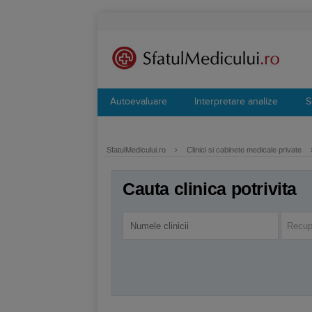
Autoevaluare
Interpretare analize
S
SfatulMedicului.ro
›
Clinici si cabinete medicale private
Cauta clinica potrivita
Recup