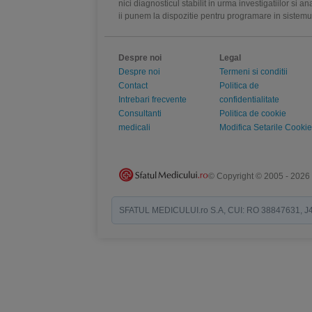
nici diagnosticul stabilit in urma investigatiilor si 
ii punem la dispozitie pentru programare in sistem
Despre noi
Legal
Despre noi
Termeni si conditii
Contact
Politica de
Intrebari frecvente
confidentialitate
Consultanti
Politica de cookie
medicali
Modifica Setarile Cookie
© Copyright © 2005 - 2026
SFATUL MEDICULUI.ro S.A, CUI: RO 38847631, J40/19