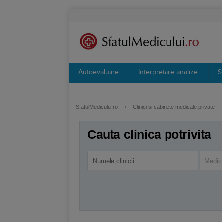
Autoevaluare
Interpretare analize
S
SfatulMedicului.ro
›
Clinici si cabinete medicale private
Cauta clinica potrivita
Medici