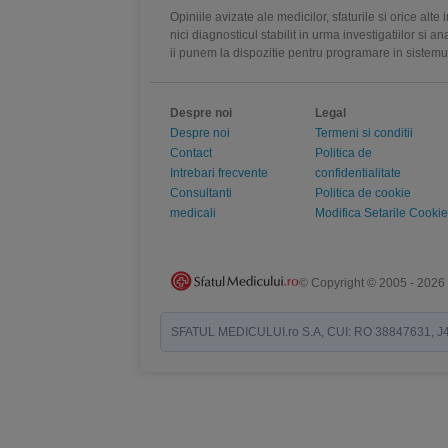
Opiniile avizate ale medicilor, sfaturile si orice alt
nici diagnosticul stabilit in urma investigatiilor si 
ii punem la dispozitie pentru programare in sistem
Despre noi
Legal
Despre noi
Termeni si conditii
Contact
Politica de
Intrebari frecvente
confidentialitate
Consultanti
Politica de cookie
medicali
Modifica Setarile Cookie
© Copyright © 2005 - 2026
SFATUL MEDICULUI.ro S.A, CUI: RO 38847631, J40/19