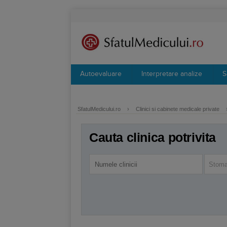
Autoevaluare
Interpretare analize
S
SfatulMedicului.ro
›
Clinici si cabinete medicale private
Cauta clinica potrivita
Stoma