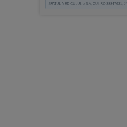
SFATUL MEDICULUI.ro S.A, CUI: RO 38847631, J40/19