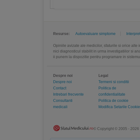
Resurse:
Autoevaluare simptome
Interpre
Opiniile avizate ale medicilor, sfaturile si orice alt
nici diagnosticul stabilit in urma investigatiilor si 
ii punem la dispozitie pentru programare in sistem
Despre noi
Legal
Despre noi
Termeni si conditii
Contact
Politica de
Intrebari frecvente
confidentialitate
Consultanti
Politica de cookie
medicali
Modifica Setarile Cookie
© Copyright © 2005 - 2026