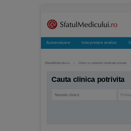
Autoevaluare
Interpretare analize
S
SfatulMedicului.ro
›
Clinici si cabinete medicale private
Cauta clinica potrivita
Psihia