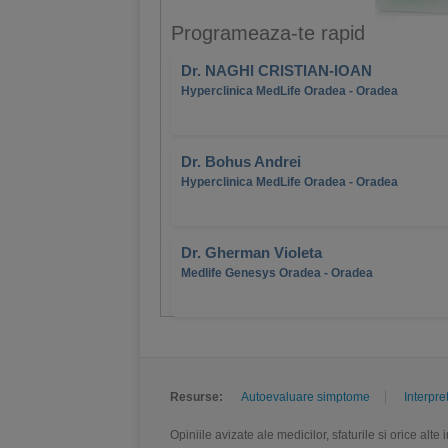
Programeaza-te rapid
Dr. NAGHI CRISTIAN-IOAN
Hyperclinica MedLife Oradea - Oradea
Dr. Bohus Andrei
Hyperclinica MedLife Oradea - Oradea
Dr. Gherman Violeta
Medlife Genesys Oradea - Oradea
Resurse:
Autoevaluare simptome
Interpre
Opiniile avizate ale medicilor, sfaturile si orice alt