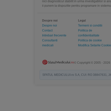
nici diagnosticul stabilit in urma investigatiilor si 
ii punem la dispozitie pentru programare in sistem
Despre noi
Legal
Despre noi
Termeni si conditii
Contact
Politica de
Intrebari frecvente
confidentialitate
Consultanti
Politica de cookie
medicali
Modifica Setarile Cookie
© Copyright © 2005 - 2026
SFATUL MEDICULUI.ro S.A, CUI: RO 38847631, J40/19