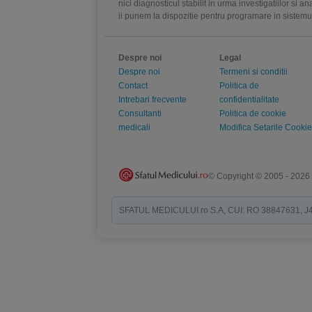
nici diagnosticul stabilit in urma investigatiilor si 
ii punem la dispozitie pentru programare in sistem
Despre noi
Legal
Despre noi
Termeni si conditii
Contact
Politica de
Intrebari frecvente
confidentialitate
Consultanti
Politica de cookie
medicali
Modifica Setarile Cookie
© Copyright © 2005 - 2026
SFATUL MEDICULUI.ro S.A, CUI: RO 38847631, J40/19