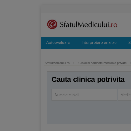
Autoevaluare
Interpretare analize
S
SfatulMedicului.ro
›
Clinici si cabinete medicale private
Cauta clinica potrivita
Medic