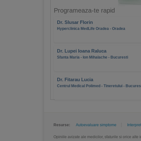
Programeaza-te rapid
Dr. Slusar Florin
Hyperclinica MedLife Oradea - Oradea
Dr. Lupei Ioana Raluca
Sfanta Maria - Ion Mihalache - Bucuresti
Dr. Fitarau Lucia
Centrul Medical Polimed - Tineretului - Bucures
Resurse:
Autoevaluare simptome
Interpre
Opiniile avizate ale medicilor, sfaturile si orice alt