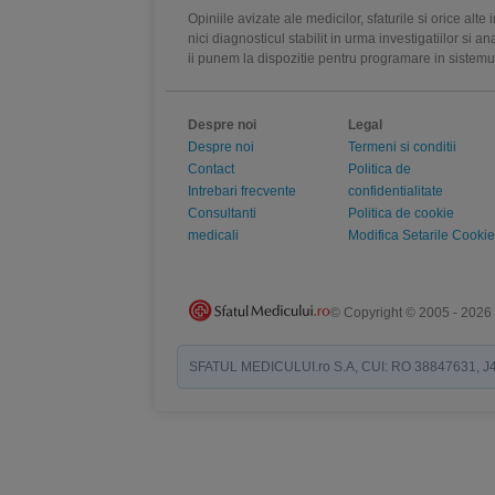
Opiniile avizate ale medicilor, sfaturile si orice alt
nici diagnosticul stabilit in urma investigatiilor si 
ii punem la dispozitie pentru programare in sistem
Despre noi
Legal
Despre noi
Termeni si conditii
Contact
Politica de
Intrebari frecvente
confidentialitate
Consultanti
Politica de cookie
medicali
Modifica Setarile Cookie
© Copyright © 2005 - 2026
SFATUL MEDICULUI.ro S.A, CUI: RO 38847631, J40/19