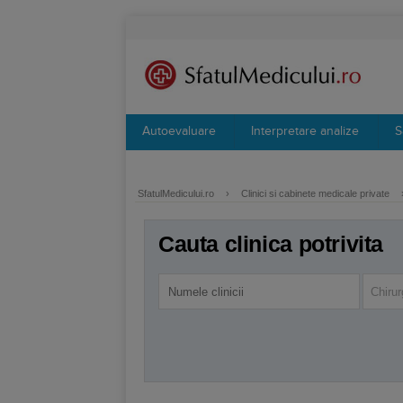
Autoevaluare
Interpretare analize
S
SfatulMedicului.ro
›
Clinici si cabinete medicale private
Cauta clinica potrivita
Chirur