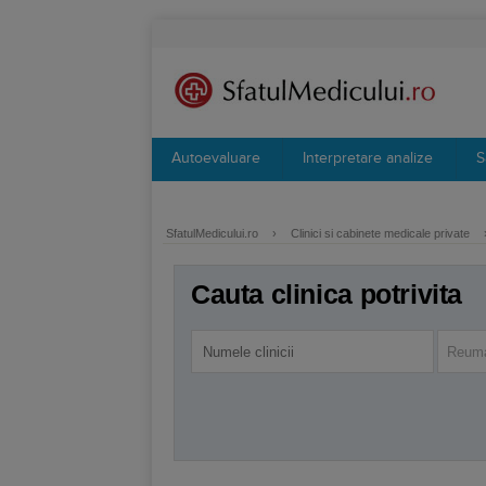
Autoevaluare
Interpretare analize
S
SfatulMedicului.ro
›
Clinici si cabinete medicale private
Cauta clinica potrivita
Reuma