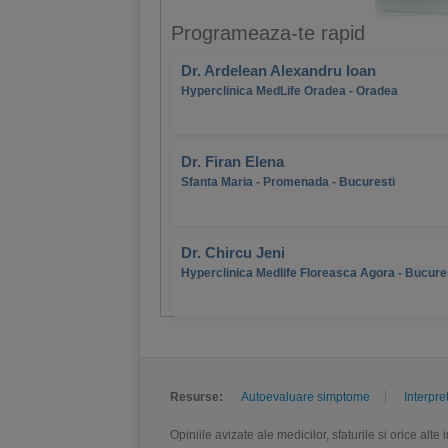
Programeaza-te rapid
Dr. Ardelean Alexandru Ioan
Hyperclinica MedLife Oradea - Oradea
Dr. Firan Elena
Sfanta Maria - Promenada - Bucuresti
Dr. Chircu Jeni
Hyperclinica Medlife Floreasca Agora - Bucure
Resurse:
Autoevaluare simptome
Interpre
Opiniile avizate ale medicilor, sfaturile si orice alt