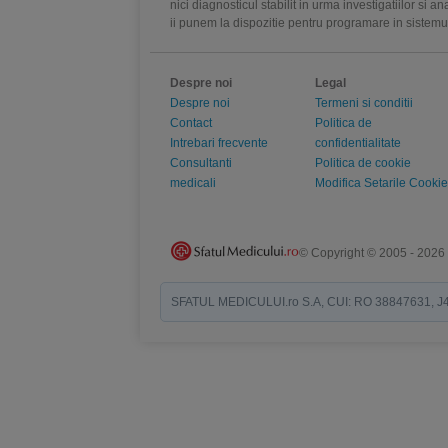
nici diagnosticul stabilit in urma investigatiilor si 
ii punem la dispozitie pentru programare in sistem
Despre noi
Legal
Despre noi
Termeni si conditii
Contact
Politica de
Intrebari frecvente
confidentialitate
Consultanti
Politica de cookie
medicali
Modifica Setarile Cookie
© Copyright © 2005 - 2026
SFATUL MEDICULUI.ro S.A, CUI: RO 38847631, J40/19