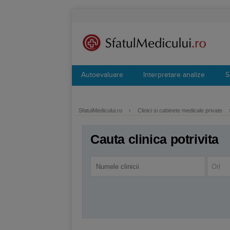
Autoevaluare
Interpretare analize
S
SfatulMedicului.ro
›
Clinici si cabinete medicale private
Cauta clinica potrivita
Orl