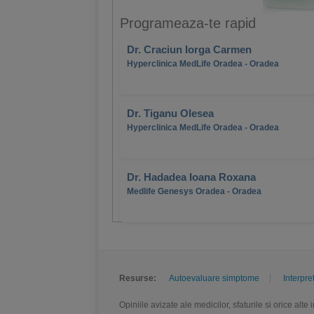
Programeaza-te rapid
Dr. Craciun Iorga Carmen
Hyperclinica MedLife Oradea - Oradea
Dr. Tiganu Olesea
Hyperclinica MedLife Oradea - Oradea
Dr. Hadadea Ioana Roxana
Medlife Genesys Oradea - Oradea
Resurse:
Autoevaluare simptome
Interpre
Opiniile avizate ale medicilor, sfaturile si orice alt