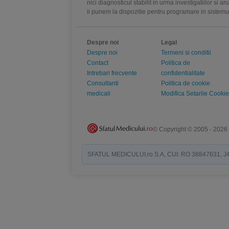
nici diagnosticul stabilit in urma investigatiilor si 
ii punem la dispozitie pentru programare in sistem
Despre noi
Legal
Despre noi
Termeni si conditii
Contact
Politica de
Intrebari frecvente
confidentialitate
Consultanti
Politica de cookie
medicali
Modifica Setarile Cookie
© Copyright © 2005 - 2026
SFATUL MEDICULUI.ro S.A, CUI: RO 38847631, J40/19