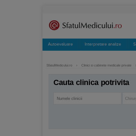
Autoevaluare
Interpretare analize
S
SfatulMedicului.ro
›
Clinici si cabinete medicale private
Cauta clinica potrivita
Chirur