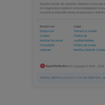
Opiniile avizate ale medicilor, sfaturile si orice alt
nici diagnosticul stabilit in urma investigatiilor si 
ii punem la dispozitie pentru programare in sistem
Despre noi
Legal
Despre noi
Termeni si conditii
Contact
Politica de
Intrebari frecvente
confidentialitate
Consultanti
Politica de cookie
medicali
Modifica Setarile Cookie
© Copyright © 2005 - 2026
SFATUL MEDICULUI.ro S.A, CUI: RO 38847631, J40/19